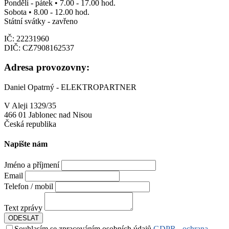
Pondělí - pátek • 7.00 - 17.00 hod.
Sobota • 8.00 - 12.00 hod.
Státní svátky - zavřeno
IČ: 22231960
DIČ: CZ7908162537
Adresa provozovny:
Daniel Opatrný - ELEKTROPARTNER
V Aleji 1329/35
466 01 Jablonec nad Nisou
Česká republika
Napište nám
Jméno a příjmení
Email
Telefon / mobil
Text zprávy
ODESLAT
Souhlasím se zpracováním osobních údajů
GDPR - ochrana